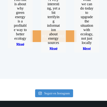
is about
interesti
we can
why
ng, yet a
do today
green
bit
to
energy
terrifyin
upgrade
is a
g
the
profitabl
informat
situation
e way to
ion
with
better
about
ecology,
READ MORE
ecology
energy
not just
sources
locally
Read More
Read More
Read More
Seguir en Instagram