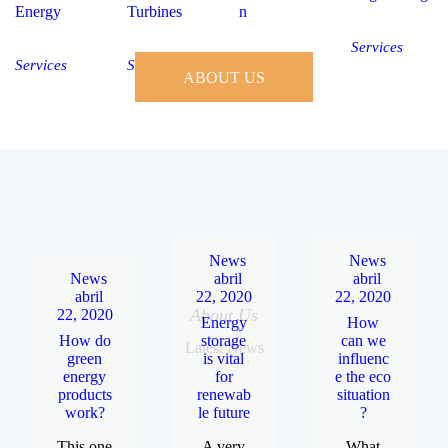
Energy
Turbines
n
Services
Services
Services
Services
ABOUT US
News
News
News
abril
abril
abril
22, 2020
22, 2020
About Us
22, 2020
Energy
How
How do
storage
can we
Latest News
green
is vital
influenc
energy
for
e the eco
products
renewab
situation
work?
le future
?
This one
A very
What